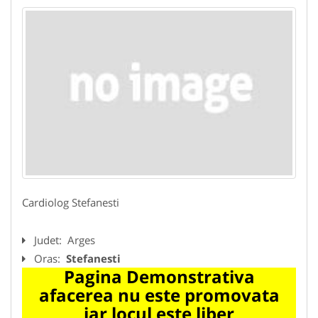
Cardiolog Stefanesti
Judet:
Arges
Oras:
Stefanesti
Pagina Demonstrativa
afacerea nu este promovata
iar locul este liber