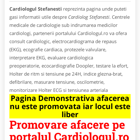
Cardiologul Stefanesti
reprezinta pagina unde puteti
gasi informatii utile despre
Cardiolog Stefanesti
. Centrele
medicale de cardiologie sub indrumarea medicilor
cardiologi, partenerii portalului Cardiologul.ro va ofera
consult cardiologic, electrocardiograma de repaus
(EKG), ecografie cardiaca, protezele valvulare,
interpretare EKG, evaluare cardiologica
preoperatorie, ecocardiografie Doopler, testare la efort,
Holter de ritm si tensiune pe 24H, indice glezna-brat,
defibrilare, masurare tensiune, oscilometrie,
monitorizare Holter ECG si tensiunea arteriala
Pagina Demonstrativa afacerea
nu este promovata iar locul este
liber
Promovare afacere pe
portalul Cardiologul.ro