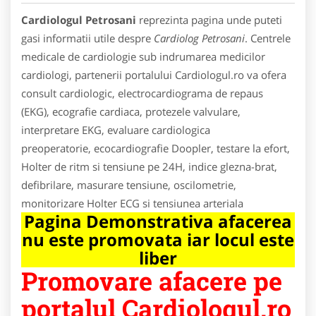
Cardiologul Petrosani
reprezinta pagina unde puteti
gasi informatii utile despre
Cardiolog Petrosani
. Centrele
medicale de cardiologie sub indrumarea medicilor
cardiologi, partenerii portalului Cardiologul.ro va ofera
consult cardiologic, electrocardiograma de repaus
(EKG), ecografie cardiaca, protezele valvulare,
interpretare EKG, evaluare cardiologica
preoperatorie, ecocardiografie Doopler, testare la efort,
Holter de ritm si tensiune pe 24H, indice glezna-brat,
defibrilare, masurare tensiune, oscilometrie,
monitorizare Holter ECG si tensiunea arteriala
Pagina Demonstrativa afacerea
nu este promovata iar locul este
liber
Promovare afacere pe
portalul Cardiologul.ro