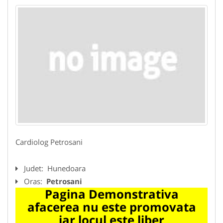
Cardiolog Petrosani
Judet:
Hunedoara
Oras:
Petrosani
Pagina Demonstrativa
afacerea nu este promovata
iar locul este liber