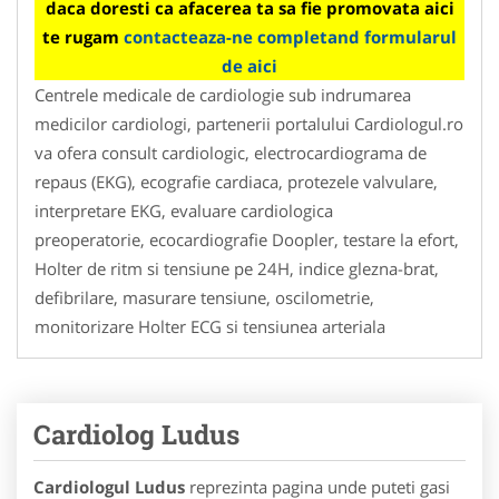
daca doresti ca afacerea ta sa fie promovata aici
te rugam
contacteaza-ne completand formularul
de aici
Centrele medicale de cardiologie sub indrumarea
medicilor cardiologi, partenerii portalului Cardiologul.ro
va ofera consult cardiologic, electrocardiograma de
repaus (EKG), ecografie cardiaca, protezele valvulare,
interpretare EKG, evaluare cardiologica
preoperatorie, ecocardiografie Doopler, testare la efort,
Holter de ritm si tensiune pe 24H, indice glezna-brat,
defibrilare, masurare tensiune, oscilometrie,
monitorizare Holter ECG si tensiunea arteriala
Cardiolog Ludus
Cardiologul Ludus
reprezinta pagina unde puteti gasi