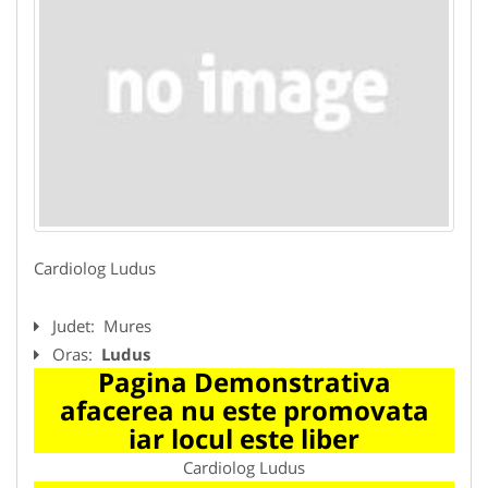
Cardiolog Ludus
Judet:
Mures
Oras:
Ludus
Pagina Demonstrativa
afacerea nu este promovata
iar locul este liber
Cardiolog Ludus