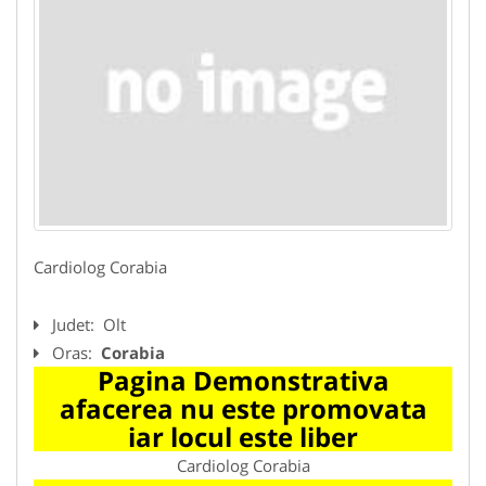
Cardiolog Corabia
Judet:
Olt
Oras:
Corabia
Pagina Demonstrativa
afacerea nu este promovata
iar locul este liber
Cardiolog Corabia