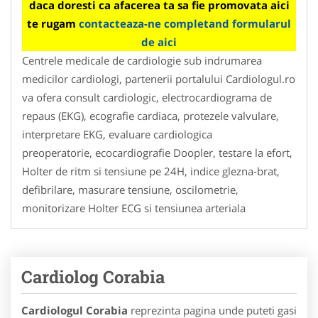
daca doresti ca afacerea ta sa fie promovata aici
te rugam
contacteaza-ne completand formularul
de aici
Centrele medicale de cardiologie sub indrumarea
medicilor cardiologi, partenerii portalului Cardiologul.ro
va ofera consult cardiologic, electrocardiograma de
repaus (EKG), ecografie cardiaca, protezele valvulare,
interpretare EKG, evaluare cardiologica
preoperatorie, ecocardiografie Doopler, testare la efort,
Holter de ritm si tensiune pe 24H, indice glezna-brat,
defibrilare, masurare tensiune, oscilometrie,
monitorizare Holter ECG si tensiunea arteriala
Cardiolog Corabia
Cardiologul Corabia
reprezinta pagina unde puteti gasi