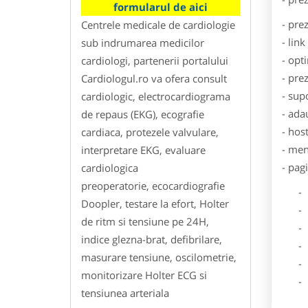
formularul de aici
- pre
Centrele medicale de cardiologie
- lin
sub indrumarea medicilor
- opt
cardiologi, partenerii portalului
- pre
Cardiologul.ro va ofera consult
- sup
cardiologic, electrocardiograma
- ada
de repaus (EKG), ecografie
- hos
cardiaca, protezele valvulare,
- men
interpretare EKG, evaluare
- pag
cardiologica
preoperatorie, ecocardiografie
- Dat
Doopler, testare la efort, Holter
- De
de ritm si tensiune pe 24H,
- Lo
indice glezna-brat, defibrilare,
- Des
masurare tensiune, oscilometrie,
- Ga
monitorizare Holter ECG si
- Poz
tensiunea arteriala