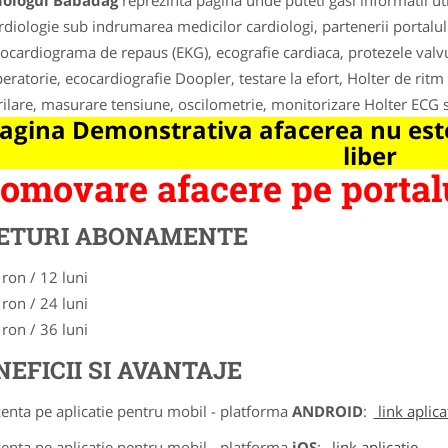
iologul Babadag
reprezinta pagina unde puteti gasi informatii ut
rdiologie sub indrumarea medicilor cardiologi, partenerii portalulu
rocardiograma de repaus (EKG), ecografie cardiaca, protezele valvu
eratorie, ecocardiografie Doopler, testare la efort, Holter de ritm
rilare, masurare tensiune, oscilometrie, monitorizare Holter ECG s
agina Demonstrativa afacerea nu este
liber
omovare afacere pe portalu
ETURI ABONAMENTE
 ron / 12 luni
 ron / 24 luni
 ron / 36 luni
NEFICII SI AVANTAJE
zenta pe aplicatie pentru mobil - platforma
ANDROID
:
link aplica
zenta pe aplicatie pentru mobil - platforma
iOS
:
link aplicatie