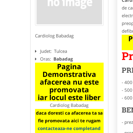
Card
de ca
elect
preop
defib
Cardiolog Babadag
P
Judet:
Tulcea
Pr
Oras:
Babadag
Pagina
PR
Demonstrativa
afacerea nu este
- 400
promovata
- 500
iar locul este liber
- 600
Cardiolog Babadag
BE
daca doresti ca afacerea ta sa
fie promovata aici te rugam
- pre
contacteaza-ne completand
- pre