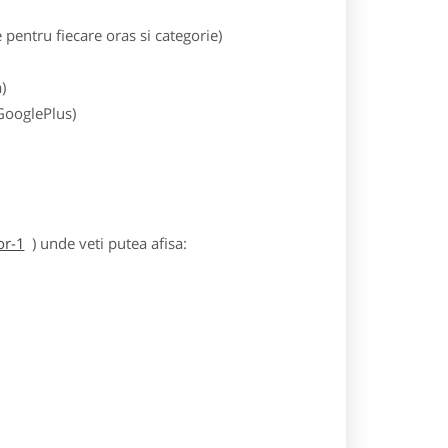
entru fiecare oras si categorie)
)
 GooglePlus)
or-1
) unde veti putea afisa: