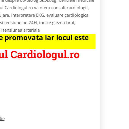
ile despre
Cardiolog Babadag
. Centrele medicale
i Cardiologul.ro va ofera consult cardiologic,
lare, interpretare EKG, evaluare cardiologica
 si tensiune pe 24H, indice glezna-brat,
i tensiunea arteriala
 promovata iar locul este
l Cardiologul.ro
tie