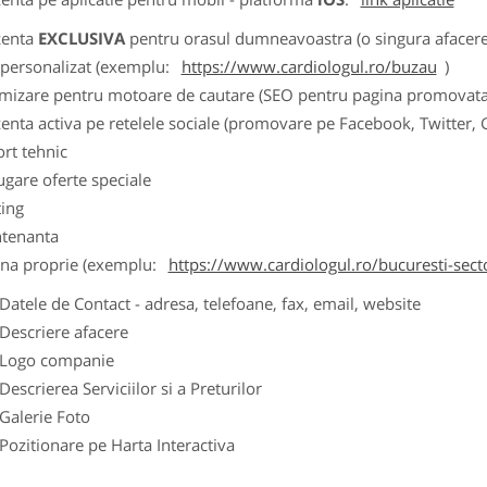
zenta
EXCLUSIVA
pentru orasul dumneavoastra (o singura afacere p
k personalizat (exemplu:
https://www.cardiologul.ro/buzau
)
imizare pentru motoare de cautare (SEO pentru pagina promovata
zenta activa pe retelele sociale (promovare pe Facebook, Twitter,
ort tehnic
ugare oferte speciale
ting
tenanta
ina proprie (exemplu:
https://www.cardiologul.ro/bucuresti-sect
ele de Contact - adresa, telefoane, fax, email, website
scriere afacere
go companie
crierea Serviciilor si a Preturilor
lerie Foto
itionare pe Harta Interactiva