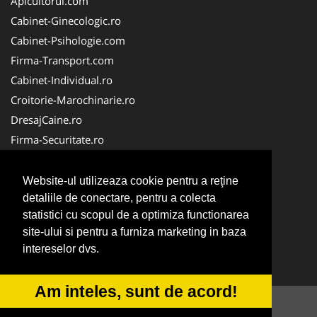
Apicultorul.com
Cabinet-Ginecologic.ro
Cabinet-Psihologie.com
Firma-Transport.com
Cabinet-Individual.ro
Croitorie-Marochinarie.ro
DresajCaine.ro
Firma-Securitate.ro
FirmaPieseAuto.ro
Alpinist-Utilitar.com
Website-ul utilizeaza cookie pentru a reţine
CramaVinuri.ro
detaliile de conectare, pentru a colecta
statistici cu scopul de a optimiza functionarea
InstalatiiSolare.com
site-ului si pentru a furniza marketing in baza
NonStopDeschis.ro
intereselor dvs.
Service-Reparatii.com
Am inteles, sunt de acord!
© 2014-2026 -
ANPC
SOL