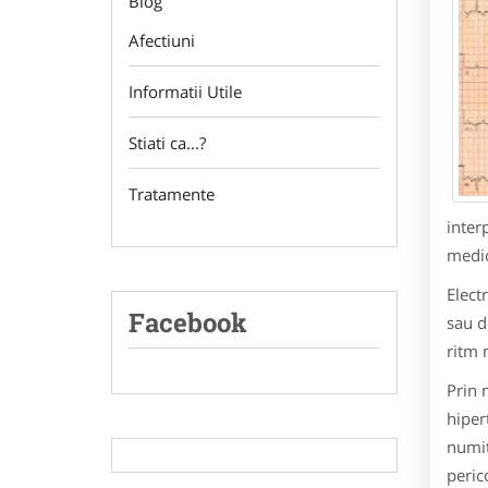
Blog
Afectiuni
Informatii Utile
Stiati ca...?
Tratamente
inter
medic
Elect
Facebook
sau d
ritm n
Prin 
hiper
numit
peric