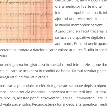
Electrocardiograma – ECG – este 
ofera medicilor foarte multe info
inimii. In timpul functionarii, i
ajutorul unor electrozi situati i
la nivelul membrelor pacientului
Atunci cand s-a facut trecerea 
se face pe dispozitive digitale si
automate . Exista si unele apar
pretarea automata a datelor a caror valare ar putea fi utila in spec
ului.
rocardiograma inregistreaza in special ritmul inimiii. Ne spune dac
e altii, care se activeaza in conditii de boala. Ritmul rezultat poate
eregulat fiind fibrilatia atriala.
masurarea potentialelor electrice generate se poate depista hipetro
tensiunea arteriala esentiala. Intarzierea transmiterii impulsurilor
e blocuri, acestea pot fi: atrioventriculare sau intraventriculare.
ol viata pacientului. Recunoasterea lor si decizia terapeutica imedi