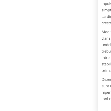
inpul
simpt
cardi
crest
Modif
clar 
undel
trebu
intre
stabi
prima
Dezec
sunt 
hiper
ioni 