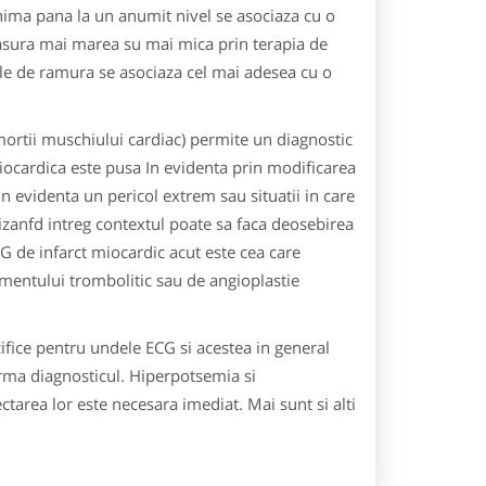
inima pana la un anumit nivel se asociaza cu o
asura mai marea su mai mica prin terapia de
rile de ramura se asociaza cel mai adesea cu o
ortii muschiului cardiac) permite un diagnostic
 miocardica este pusa In evidenta prin modificarea
 evidenta un pericol extrem sau situatii in care
zanfd intreg contextul poate sa faca deosebirea
ECG de infarct miocardic acut este cea care
tamentului trombolitic sau de angioplastie
fice pentru undele ECG si acestea in general
irma diagnosticul. Hiperpotsemia si
tarea lor este necesara imediat. Mai sunt si alti