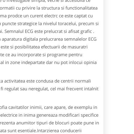
o investigatie simpla, veche si accesibila ce
rmatii cu privire la structura si functionalitatea
nima prodce un curent electrc ce este captat cu
n puncte strategice la nivelul toracelui, precum si
. Semnalul ECG este prelucrat si afisat grafic .
la aparatura digitala prelucrarea semnalelor ECG
 este si posibilitatea efectuarii de masuratri
ate ce au incorporate si programe pentru
ial in zone indepartate dar nu pot inlocui opinia
a activitatea este condusa de centrii normali
 fi regulat sau neregulat, cel mai frecvent intalnit
fia cavitatilor inimii, care apare, de exemplu in
 electrice in inima genereaza modificari specifice
 Prezenta anumitor tipuri de blocuri poate pune in
ata sunt esentiale.Intarzierea conducerii