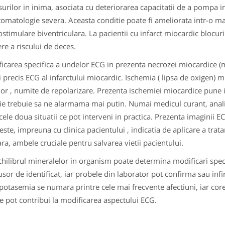
surilor in inima, asociata cu deteriorarea capacitatii de a pompa 
omatologie severa. Aceasta conditie poate fi ameliorata intr-o m
ostimulare biventriculara. La pacientii cu infarct miocardic blocu
ere a riscului de deces.
icarea specifica a undelor ECG in prezenta necrozei miocardice (m
si precis ECG al infarctului miocardic. Ischemia ( lipsa de oxigen)
or , numite de repolarizare. Prezenta ischemiei miocardice pune in
ie trebuie sa ne alarmama mai putin. Numai medicul curant, anali
 cele doua situatii ce pot interveni in practica. Prezenta imaginii 
leste, impreuna cu clinica pacientului , indicatia de aplicare a tra
ra, ambele cruciale pentru salvarea vietii pacientului.
hilibrul mineralelor in organism poate determina modificari speci
usor de identificat, iar probele din laborator pot confirma sau inf
potasemia se numara printre cele mai frecvente afectiuni, iar corec
ce pot contribui la modificarea aspectului ECG.