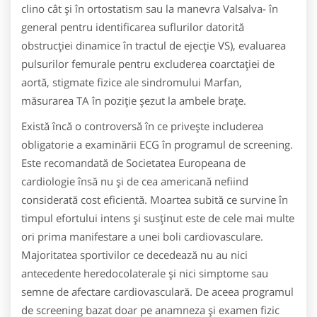
clino cât şi în ortostatism sau la manevra Valsalva- în
general pentru identificarea suflurilor datorită
obstrucţiei dinamice în tractul de ejecţie VS), evaluarea
pulsurilor femurale pentru excluderea coarctaţiei de
aortă, stigmate fizice ale sindromului Marfan,
măsurarea TA în poziţie şezut la ambele braţe.
Există încă o controversă în ce priveşte includerea
obligatorie a examinării ECG în programul de screening.
Este recomandată de Societatea Europeana de
cardiologie însă nu şi de cea americană nefiind
considerată cost eficientă. Moartea subită ce survine în
timpul efortului intens şi susţinut este de cele mai multe
ori prima manifestare a unei boli cardiovasculare.
Majoritatea sportivilor ce decedează nu au nici
antecedente heredocolaterale şi nici simptome sau
semne de afectare cardiovasculară. De aceea programul
de screening bazat doar pe anamneza şi examen fizic