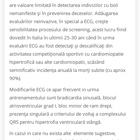
are valoare limitată în detectarea indivizilor cu boli
nemanifeste şi în prevenirea deceselor. Adăugarea
evaluărilor neinvazive, în special a ECG, creşte
sensibilitatea procesului de screening, acest lucru fiind
dovedit în Italia în ultimii 25-30 ani când în urma
evaluării ECG au fost detectaţi şi descalificaţi din
activitatea competiţională sportivii cu cardiomiopatie
hipertrofică sau alte cardiomiopatii, scăzând
semnificativ incidenţa anuală la morţi subite (cu aprox
90%).
Modificarile ECG ce apar frecvent in urma
antrenamentului sunt bradicardia sinusală, blocul
atrioventricular grad I, bloc minor de ram drept,
prezenţa singulară a criteriului de voltaj a complexului
QRS pentru hipertrofia ventriculară stângă.
In cazul in care nu exista alte elemente sugestive,