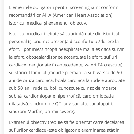
Elementele obligatorii pentru screening sunt conform
recomandărilor AHA (American Heart Association)
istoricul medical şi examenul obiectiv.
Istoricul medical trebuie să cuprindă date din istoricul
personal (şi anume: prezenţa disconfortului/durere la
efort, lipotimie/sincopă neexplicate mai ales dacă survin
la efort, oboseala/dispnee accentuate la efort, sufluri
cardiace menţionate în antecedente, valori TA crescute)
şi istoricul familial (moarte prematură sub vârsta de 50
ani de cauză cardiacă, boala cardiacă la rudele apropiate
sub 50 ani, rude cu boli cunoscute cu risc de moarte
subită: cardiomiopatie hipertrofică, cardiomiopatie
dilatativă, sindrom de QT lung sau alte canalopatii,
sindrom Marfan, aritmii severe).
Examenul obiectiv trebuie să fie orientat către decelarea
suflurilor cardiace (este obligatorie examinarea atât in