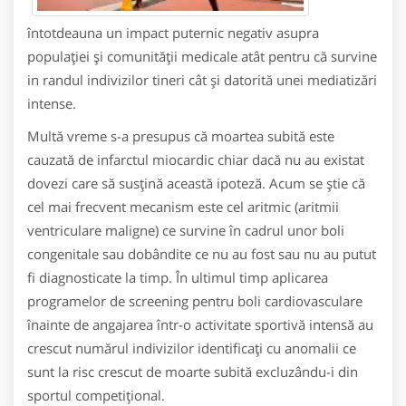
întotdeauna un impact puternic negativ asupra
populaţiei şi comunităţii medicale atât pentru că survine
in randul indivizilor tineri cât şi datorită unei mediatizări
intense.
Multă vreme s-a presupus că moartea subită este
cauzată de infarctul miocardic chiar dacă nu au existat
dovezi care să susţină această ipoteză. Acum se ştie că
cel mai frecvent mecanism este cel aritmic (aritmii
ventriculare maligne) ce survine în cadrul unor boli
congenitale sau dobândite ce nu au fost sau nu au putut
fi diagnosticate la timp. În ultimul timp aplicarea
programelor de screening pentru boli cardiovasculare
înainte de angajarea într-o activitate sportivă intensă au
crescut numărul indivizilor identificaţi cu anomalii ce
sunt la risc crescut de moarte subită excluzându-i din
sportul competiţional.