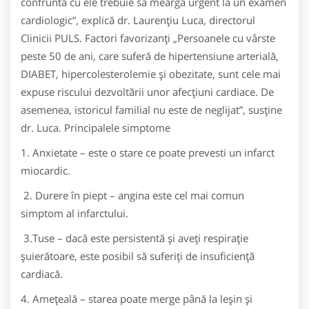
confruntă cu ele trebuie să meargă urgent la un examen
cardiologic”, explică dr. Laurenţiu Luca, directorul
Clinicii PULS. Factori favorizanţi „Persoanele cu vârste
peste 50 de ani, care suferă de hipertensiune arterială,
DIABET, hipercolesterolemie şi obezitate, sunt cele mai
expuse riscului dezvoltării unor afecţiuni cardiace. De
asemenea, istoricul familial nu este de neglijat”, susţine
dr. Luca. Principalele simptome
1. Anxietate – este o stare ce poate prevesti un infarct
miocardic.
2. Durere în piept – angina este cel mai comun
simptom al infarctului.
3.Tuse – dacă este persistentă şi aveţi respiraţie
şuierătoare, este posibil să suferiţi de insuficienţă
cardiacă.
4. Ameţeală – starea poate merge până la leşin şi