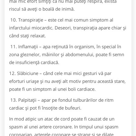
mai mic efort simţiţi că nu mai puteţi respira, există
riscul să aveţi o boală de inimă.
10. Transpiraţie – este cel mai comun simptom al
infarctului miocardic. Deseori, transpiraţia apare chiar şi
când staţi relaxat.
11. Inflamaţii – apa reţinută în organism, în special în
zona gleznelor, mâinilor şi abdomenului, poate fi semn
de insuficienţă cardiacă.
12. Slăbiciune – când cele mai mici gesturi vă par
eforturi uriaşe şi nu aveţi alt motiv pentru această stare,
poate fi un simptom al unei boli cardiace.
13. Palpitaţii – apar pe fondul tulburărilor de ritm
cardiac şi pot fi însoţite de bufeuri.
In mod atipic un atac de cord poate fi cauzat de un
spasm al unei artere coronare. In timpul unui spasm
coronarian, arterele coronare se strang si se dilate