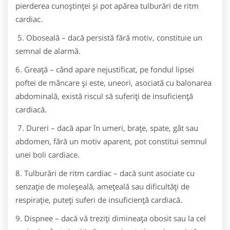
pierderea cunoştinţei şi pot apărea tulburări de ritm
cardiac.
5. Oboseală – dacă persistă fără motiv, constituie un
semnal de alarmă.
6. Greaţă – când apare nejustificat, pe fondul lipsei
poftei de mâncare şi este, uneori, asociată cu balonarea
abdominală, există riscul să suferiţi de insuficienţă
cardiacă.
7. Dureri – dacă apar în umeri, braţe, spate, gât sau
abdomen, fără un motiv aparent, pot constitui semnul
unei boli cardiace.
8. Tulburări de ritm cardiac – dacă sunt asociate cu
senzaţie de moleşeală, ameţeală sau dificultăţi de
respiraţie, puteţi suferi de insuficienţă cardiacă.
9. Dispnee – dacă vă treziţi dimineaţa obosit sau la cel